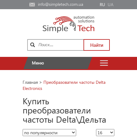
info@simpletech.com.ua
RU
UA
Найти
Меню
Главная
>
Преобразователи частоты Delta
Electronics
Купить
преобразователи
частоты Delta\Дельта