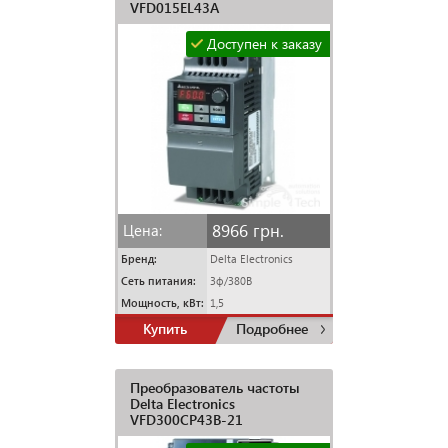
VFD015EL43A
Доступен к заказу
8966 грн.
Цена:
Бренд:
Delta Electronics
Сеть питания:
3ф/380В
Мощность, кВт:
1,5
Купить
Подробнее
Преобразователь частоты
Delta Electronics
VFD300CP43B-21