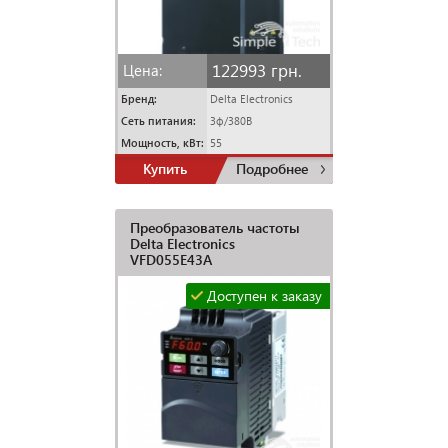
122993 грн.
Цена:
Бренд:
Delta Electronics
Сеть питания:
3ф/380В
Мощность, кВт:
55
Купить
Подробнее
Преобразователь частоты
Delta Electronics
VFD055E43A
Доступен к заказу