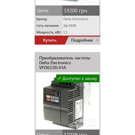
19200 грн.
Цена:
Бренд:
Delta Electronics
Сеть питания:
3ф/380В
Мощность, кВт:
5,5
Купить
Подробнее
Преобразователь частоты
Delta Electronics
VFD022EL43A
Доступен к заказу
11039 грн.
Цена: