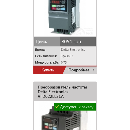
8054 грн.
Цена:
Бренд:
Delta Electronics
Сеть питания:
3ф/380В
Мощность, кВт:
0,75
Купить
Подробнее
Преобразователь частоты
Delta Electronics
VFD022EL21A
Доступен к заказу