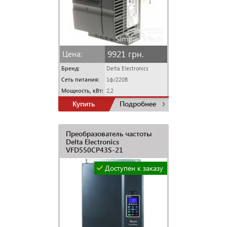
9921 грн.
Цена:
Бренд:
Delta Electronics
Сеть питания:
1ф/220В
Мощность, кВт:
2,2
Купить
Подробнее
Преобразователь частоты
Delta Electronics
VFD550CP43S-21
Доступен к заказу