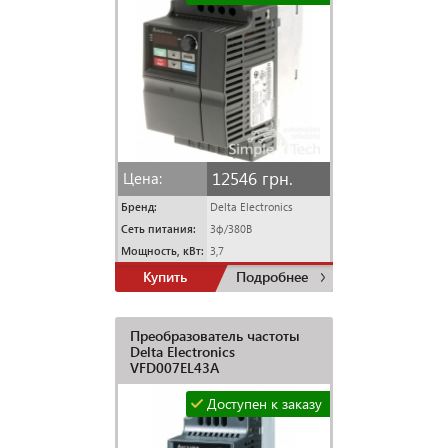
12546 грн.
Цена:
Бренд:
Delta Electronics
Сеть питания:
3ф/380В
Мощность, кВт:
3,7
Купить
Подробнее
Преобразователь частоты
Delta Electronics
VFD007EL43A
Доступен к заказу