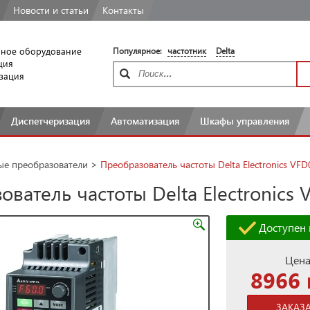
Новости
и статьи
Контакты
ное оборудование
Популярное:
частотник
Delta
ция
зация
Диспетчеризация
Автоматизация
Шкафы
управления
ые преобразователи
>
Преобразователь частоты Delta Electronics VF
ователь частоты Delta Electronics
Доступен 
Цена
8966 
ЗАКАЗ