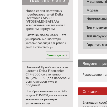
Полезные статьи
Мощность, кВ
Модель:
Новая серия частотных
преобразователей Delta
Electronics MS300
Номинальный 
(VFD38AMS43AFSAA) —
компактные частотники с
Тип управлен
крепким корпусом
Частотник Дельта MS300 — это
Тип нагрузки:
универсальные инверторы,
которые подойдут для работы
Гарантия, мес
даже в «тяжелых» у...
Читать далее
Документация
Новинка! Преобразователь
частоты Delta Electronics
CFP-2000 со степенью
Руководство пол
защиты IP-55 для насосов и
вентиляторов уже в
продаже!
Описание
Преобразователь частоты Delta
модели CFP-2000 для насосов и
вентиляторов реализует
Благодаря свое
управление нагруз...
популярных сред