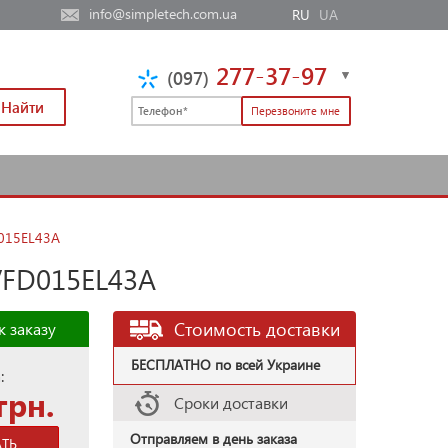
info@simpletech.com.ua
RU
UA
277-37-97
(097)
Найти
D015EL43A
 VFD015EL43A
Стоимость доставки
к заказу
БЕСПЛАТНО по всей Украине
:
грн.
Сроки доставки
Отправляем в день заказа
АТЬ