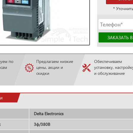
* Уточнит
руем по
Предлагаем низкие
Обеспечиваем
осам
цены, акции и
установку, настройк
скидки
и обслуживание
ки
Delta Electronics
:
3ф/380В