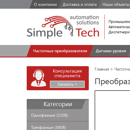
О компании
Доставка
и оплата
Наши
объекты
Промышлен
Автоматиза
Диспетчери
Частотные
преобразователи
Датчики
уровня
Главная
>
Частотн
Консультация
специалиста
Преобраз
Заказать >
Категории
Однофазные
(220В)
Трёхфазные
(380В)