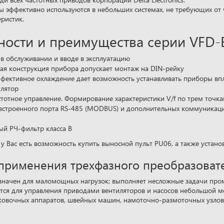
ы эффективно используются в небольших системах, не требующих от 
еристик.
ости и преимущества серии VFD-E
 в обслуживании и вводе в эксплуатацию
ая конструкция прибора допускает монтаж на DIN-рейку
фективное охлаждение дает возможность устанавливать приборы вп
лятор
стотное управление. Формирование характеристики V/f по трем точк
встроенного порта RS-485 (MODBUS) и дополнительных коммуникацио
ый РЧ-фильтр класса B
у Вас есть возможность купить выносной пульт PU06, а также устан
применения трехфазного преобразоват
начен для маломощных нагрузок; выполняет несложные задачи пром
тся для управления приводами вентиляторов и насосов небольшой 
овочных аппаратов, швейных машин, намоточно-размоточных узлов,