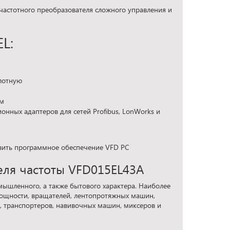
частотного преобразователя сложного управления и
L:
лотную
ам
нных адаптеров для сетей Profibus, LonWorks и
овить программное обеспечение VFD PC
еля частоты VFD015EL43A
ышленного, а также бытового характера. Наиболее
мощности, вращателей, лентопротяжных машин,
 транспортеров, навивочных машин, миксеров и