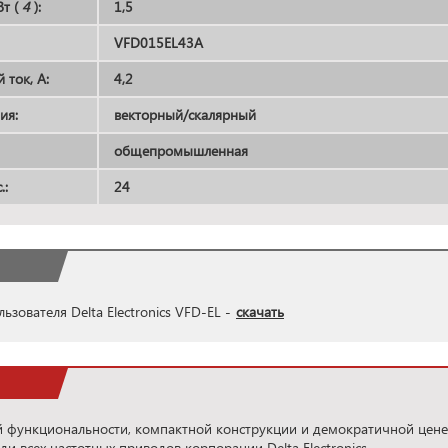
т (
4
):
1,5
VFD015EL43A
ток, А:
4,2
ия:
векторный/скалярный
общепромышленная
.:
24
ьзователя Delta Electronics VFD-EL -
скачать
й функциональности, компактной конструкции и демократичной цене,
и всех частотных приводов корпорации Delta Electronics.