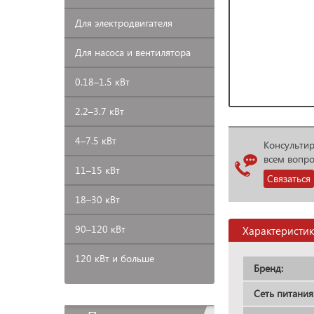
Для
электродвигателя
Для
насоса и вентилятора
0.18–1.5
кВт
2.2–3.7
кВт
4–7.5
кВт
Консульти
всем вопр
11–15
кВт
Связаться
18–30
кВт
90–120
кВт
Характеристи
120 кВт и больше
Бренд:
Сеть питания