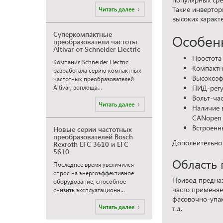
Такие инвертор
Читать далее
высоких характ
Суперкомпактные
Особенн
преобразователи частоты
Altivar от Schneider Electric
Простота
Компания Schneider Electric
Компактн
разработала серию компактных
Высокоэф
частотных преобразователей
ПИД-регу
Altivar, воплоща...
Вольт-ча
Читать далее
Наличие 
CANopen
Встроенн
Новые серии частотных
преобразователей Bosch
Дополнительно 
Rexroth EFC 3610 и EFC
5610
Область 
Последнее время увеличился
спрос на энергоэффективное
Привод предназ
оборудование, способное
часто применяе
снизить эксплуатационн...
фасовочно-упак
Читать далее
т.д.