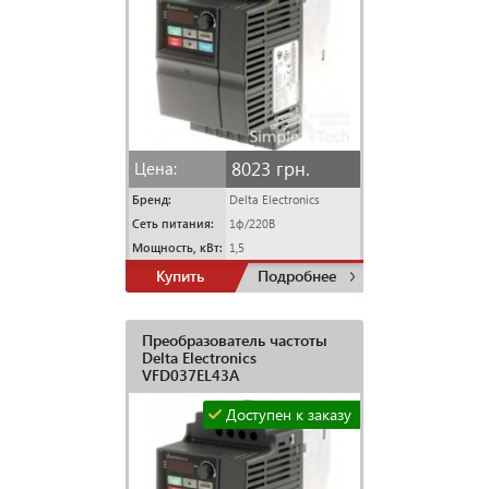
8023 грн.
Цена:
Бренд:
Delta Electronics
Сеть питания:
1ф/220В
Мощность, кВт:
1,5
Купить
Подробнее
Преобразователь частоты
Delta Electronics
VFD037EL43A
Доступен к заказу