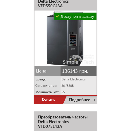
Delta Electronics
VFD550C43A
Доступен к заказу
136143 грн.
Цена:
Бренд:
Delta Electronics
Сеть питания:
3ф/380В
Мощность, кВт:
55
Купить
Подробнее
Преобразователь частоты
Delta Electronics
VFD075E43A