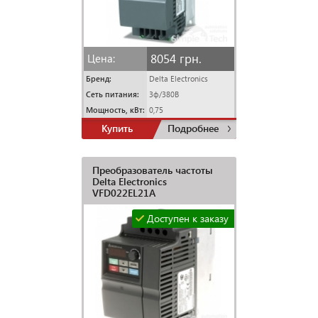
8054 грн.
Цена:
Бренд:
Delta Electronics
Сеть питания:
3ф/380В
Мощность, кВт:
0,75
Купить
Подробнее
Преобразователь частоты
Delta Electronics
VFD022EL21A
Доступен к заказу