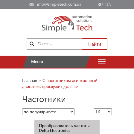
info@simpletech.com.ua
RU
UA
Найти
Меню
Главная
>
С частотником асинхронный
двигатель прослужит дольше
Частотники
Преобразователь частоты
Delta Electronics