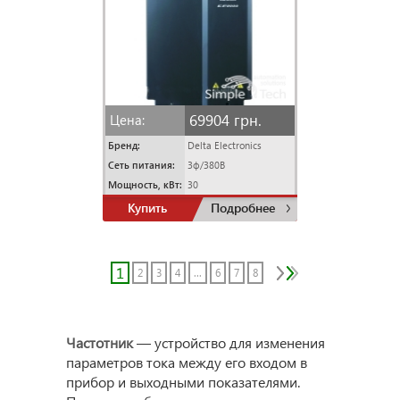
69904 грн.
Цена:
Бренд:
Delta Electronics
Сеть питания:
3ф/380В
Мощность, кВт:
30
Купить
Подробнее
1
2
3
4
...
6
7
8
Частотник
— устройство для изменения
параметров тока между его входом в
прибор и выходными показателями.