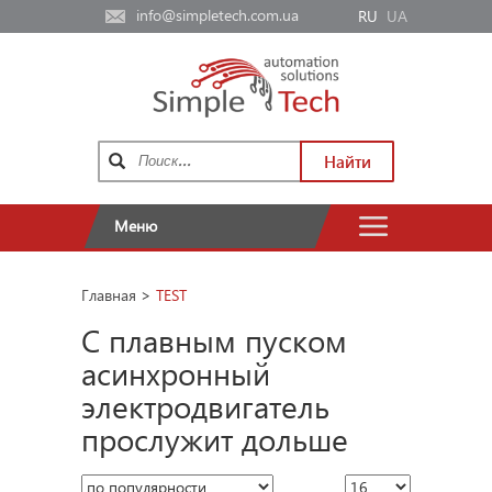
info@simpletech.com.ua
RU
UA
Найти
Меню
Главная
>
TEST
С плавным пуском
асинхронный
электродвигатель
прослужит дольше