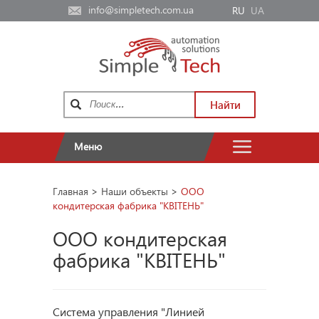
info@simpletech.com.ua
RU
UA
Найти
Меню
Главная
>
Наши объекты
>
ООО
кондитерская фабрика "КВІТЕНЬ"
ООО кондитерская
фабрика "КВІТЕНЬ"
Система управления "Линией