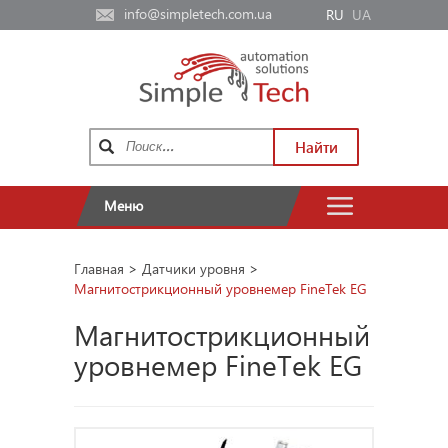
info@simpletech.com.ua
RU
UA
Найти
Меню
Главная
>
Датчики уровня
>
Магнитострикционный уровнемер FineTek EG
Магнитострикционный
уровнемер FineTek EG