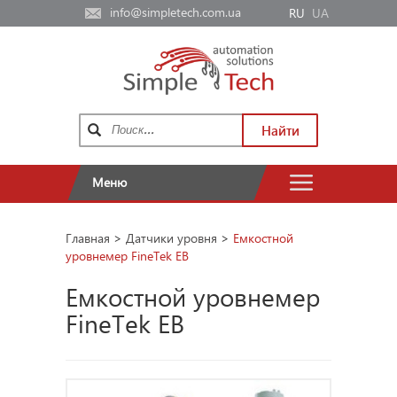
info@simpletech.com.ua
RU
UA
Найти
Меню
Главная
>
Датчики уровня
>
Емкостной
уровнемер FineTek EB
Емкостной уровнемер
FineTek EB