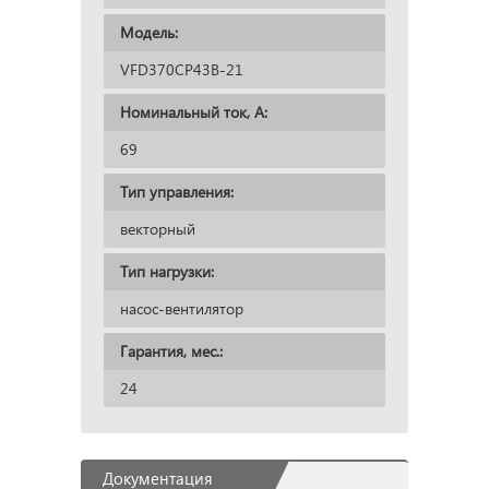
Модель:
VFD370CP43B-21
Номинальный ток, А:
69
Тип управления:
векторный
Тип нагрузки:
насос-вентилятор
Гарантия, мес.:
24
Документация