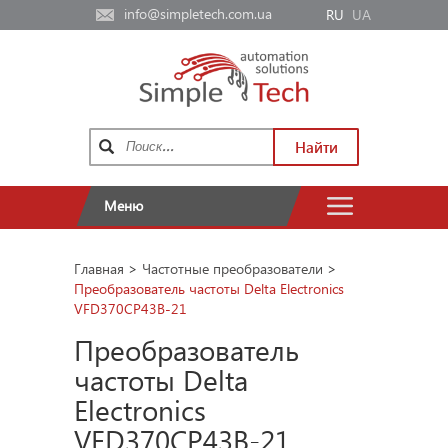
info@simpletech.com.ua
RU
UA
Найти
Меню
Главная
>
Частотные преобразователи
>
Преобразователь частоты Delta Electronics
VFD370CP43B-21
Преобразователь
частоты Delta
Electronics
VFD370CP43B-21