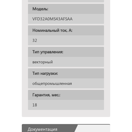
Модель:
VFD32A0MS43AFSAA
Номинальный ток, А:
32
Тип управления:
векторный
Тип нагрузки:
общепромышленная
Гарантия, мес.:
18
Документация