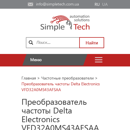
info@simpletech.com.ua
RU
UA
Найти
Меню
Главная
>
Частотные преобразователи
>
Преобразователь частоты Delta Electronics
VFD32A0MS43AFSAA
Преобразователь
частоты Delta
Electronics
VFD32A0MS43AFSAA