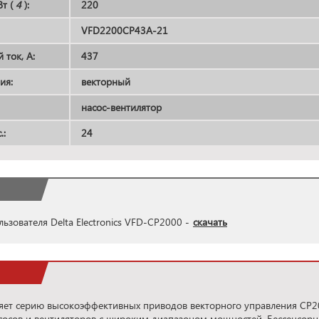
т (
4
):
220
VFD2200CP43A-21
ток, А:
437
ия:
векторный
насос-вентилятор
.:
24
ьзователя Delta Electronics VFD-CP2000 -
скачать
ляет серию высокоэффективных приводов векторного управления CP2
сосов и вентиляторов с широким диапазоном мощностей. Бессенсорн