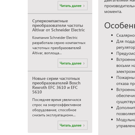
производительн
Читать далее
момента.
Суперкомпактные
Особен
преобразователи частоты
Altivar от Schneider Electric
Скалярно
Компания Schneider Electric
Для подд
разработала серию компактных
регулято
частотных преобразователей
Предусмо
Altivar, воплоща...
Встроенн
Читать далее
восьми н
электроэ
Пожарный
Новые серии частотных
преобразователей Bosch
отказа пр
Rexroth EFC 3610 и EFC
Встроенн
5610
обеспечи
Последнее время увеличился
существу
спрос на энергоэффективное
Дополнит
оборудование, способное
позволяе
снизить эксплуатационн...
Модульна
Читать далее
управлен