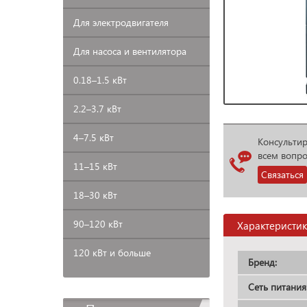
Для
электродвигателя
Для
насоса и вентилятора
0.18–1.5
кВт
2.2–3.7
кВт
4–7.5
кВт
Консульти
всем вопр
11–15
кВт
Связаться
18–30
кВт
90–120
кВт
Характеристи
120 кВт и больше
Бренд:
Сеть питания