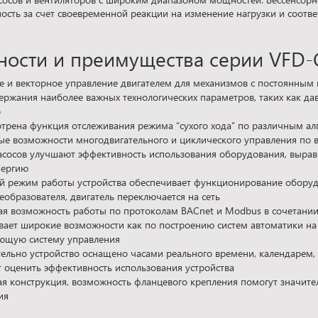
ость за счет своевременной реакции на изменение нагрузки и соот
ности и преимущества серии VFD-
е и векторное управление двигателем для механизмов с постоянны
ержания наиболее важных технологических параметров, таких как да
р
трена функция отслеживания режима “сухого хода” по различным а
ые возможности многодвигательного и циклического управления по 
асосов улучшают эффективность использования оборудования, вырав
нергию
 режим работы устройства обеспечивает функционирование оборудов
еобразователя, двигатель переключается на сеть
ая возможность работы по протоколам BACnet и Modbus в сочетании
вает широкие возможности как по построению систем автоматики на 
ющую систему управления
ельно устройство оснащено часами реального времени, календарем, 
т оценить эффективность использования устройства
я конструкция, возможность фланцевого крепления помогут значите
ия