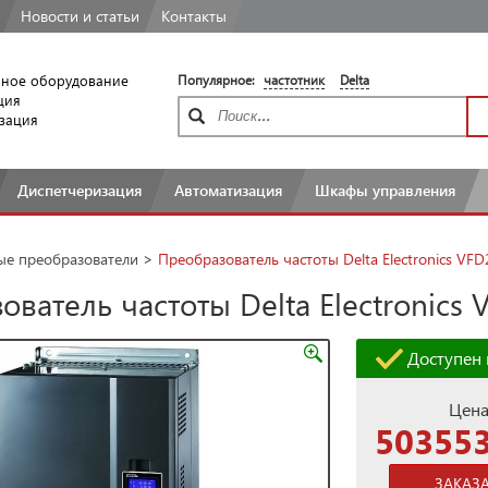
Новости
и статьи
Контакты
ное оборудование
Популярное:
частотник
Delta
ция
зация
Диспетчеризация
Автоматизация
Шкафы
управления
ые преобразователи
>
Преобразователь частоты Delta Electronics V
ователь частоты Delta Electronics
Доступен 
Цена
503553
ЗАКАЗ