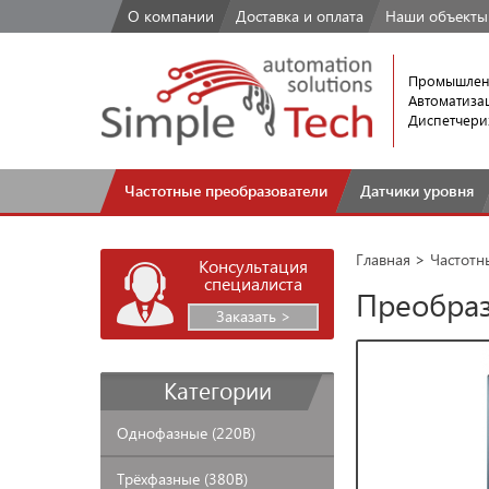
О компании
Доставка
и оплата
Наши
объекты
Промышлен
Автоматиза
Диспетчери
Частотные
преобразователи
Датчики
уровня
Главная
>
Частотн
Консультация
специалиста
Преобраз
Заказать >
Категории
Однофазные
(220В)
Трёхфазные
(380В)