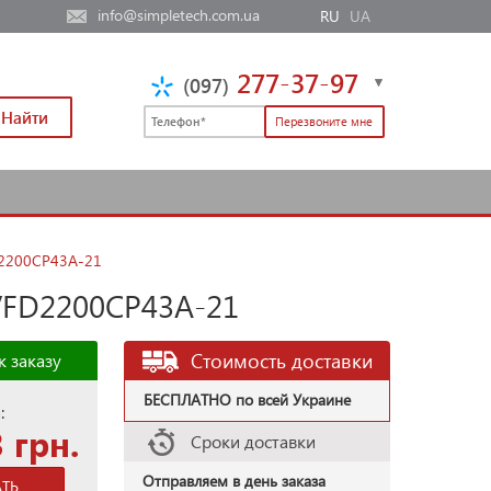
info@simpletech.com.ua
RU
UA
277-37-97
(097)
Найти
FD2200CP43A-21
 VFD2200CP43A-21
Стоимость доставки
к заказу
БЕСПЛАТНО по всей Украине
:
 грн.
Сроки доставки
Отправляем в день заказа
АТЬ