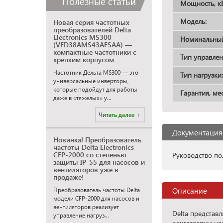
Полезные статьи
Мощность, кВ
Модель:
Новая серия частотных
преобразователей Delta
Electronics MS300
Номинальный 
(VFD38AMS43AFSAA) —
компактные частотники с
Тип управлен
крепким корпусом
Частотник Дельта MS300 — это
Тип нагрузки:
универсальные инверторы,
которые подойдут для работы
Гарантия, мес
даже в «тяжелых» у...
Читать далее
Документация
Новинка! Преобразователь
частоты Delta Electronics
CFP-2000 со степенью
Руководство пол
защиты IP-55 для насосов и
вентиляторов уже в
продаже!
Описание
Преобразователь частоты Delta
модели CFP-2000 для насосов и
вентиляторов реализует
Delta представ
управление нагруз...
двигателями на