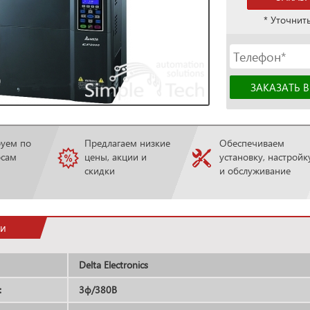
* Уточнит
руем по
Предлагаем низкие
Обеспечиваем
осам
цены, акции и
установку, настройк
скидки
и обслуживание
ки
Delta Electronics
:
3ф/380В