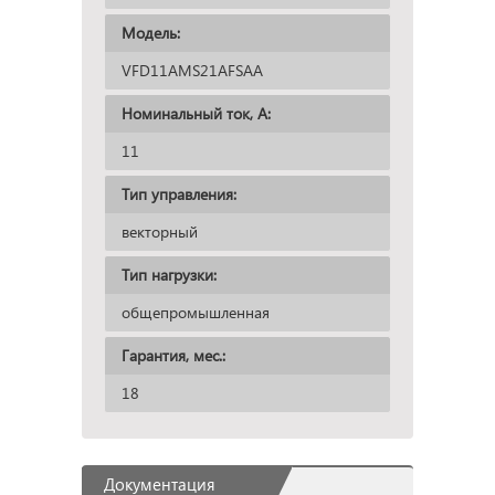
Модель:
VFD11AMS21AFSAA
Номинальный ток, А:
11
Тип управления:
векторный
Тип нагрузки:
общепромышленная
Гарантия, мес.:
18
Документация