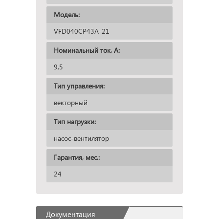
Модель:
VFD040CP43A-21
Номинальный ток, А:
9,5
Тип управления:
векторный
Тип нагрузки:
насос-вентилятор
Гарантия, мес.:
24
Документация