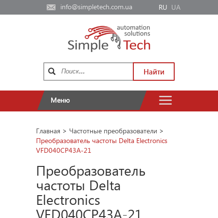
info@simpletech.com.ua
RU
UA
Найти
Меню
Главная
>
Частотные преобразователи
>
Преобразователь частоты Delta Electronics
VFD040CP43A-21
Преобразователь
частоты Delta
Electronics
VFD040CP43A-21