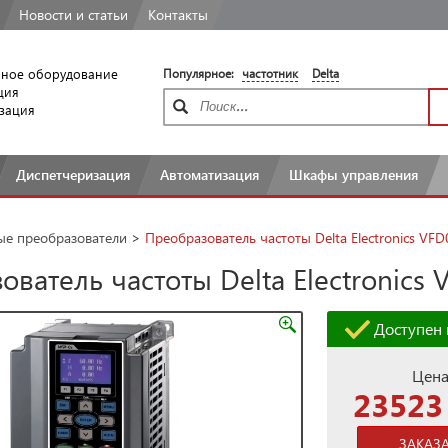
Новости
и статьи
Контакты
ное оборудование
Популярное:
частотник
Delta
ция
зация
Диспетчеризация
Автоматизация
Шкафы
управления
ые преобразователи
>
Преобразователь частоты Delta Electronics VF
ователь частоты Delta Electronics
Доступен 
Цена
23523 
ЗАКАЗ