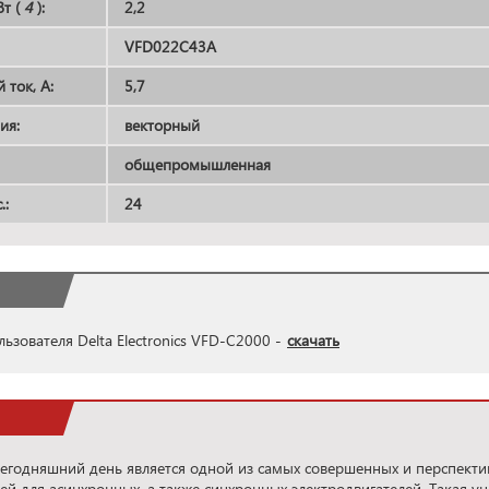
т (
4
):
2,2
VFD022C43A
ток, А:
5,7
ия:
векторный
общепромышленная
.:
24
ьзователя Delta Electronics VFD-C2000 -
скачать
егодняшний день является одной из самых совершенных и перспекти
ей для асинхронных, а также синхронных электродвигателей. Такая у