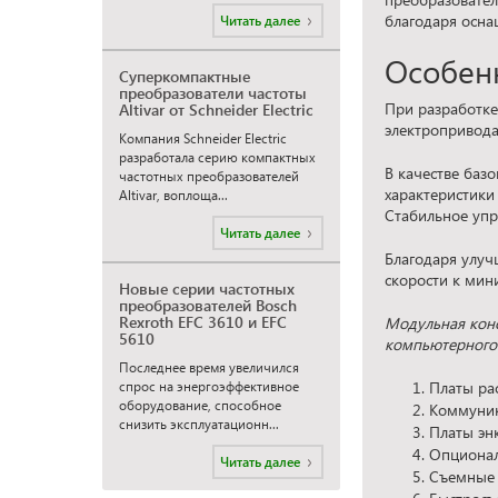
благодаря осн
Читать далее
Особен
Суперкомпактные
преобразователи частоты
При разработке
Altivar от Schneider Electric
электропривода
Компания Schneider Electric
разработала серию компактных
В качестве баз
частотных преобразователей
характеристики
Altivar, воплоща...
Стабильное упр
Читать далее
Благодаря улуч
скорости к мин
Новые серии частотных
преобразователей Bosch
Rexroth EFC 3610 и EFC
Модульная кон
5610
компьютерного
Последнее время увеличился
Платы ра
спрос на энергоэффективное
оборудование, способное
Коммуни
снизить эксплуатационн...
Платы эн
Опционал
Читать далее
Съемные