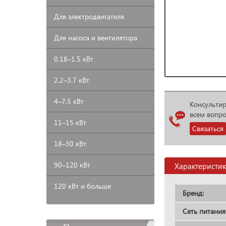
Для
электродвигателя
Для
насоса и вентилятора
0.18–1.5
кВт
2.2–3.7
кВт
4–7.5
кВт
Консульти
всем вопр
11–15
кВт
Связаться
18–30
кВт
90–120
кВт
Характеристи
120 кВт и больше
Бренд:
Сеть питания