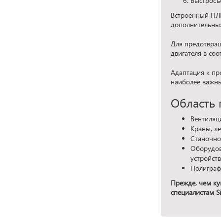
Быстросъ
Встроенный ПЛК
дополнительных
Для предотвращ
двигателя в со
Адаптация к пр
наиболее важны
Область 
Вентиляц
Краны, л
Станочно
Оборудов
устройст
Полиграф
Прежде, чем ку
специалистам Si