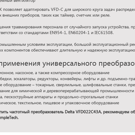
емный вентилятор
 позволяет адаптировать VFD-C для широкого круга задач распреде
 внешних приборов, таких как таймер, счетчик или реле.
ения травмирования персонала от случайного запуска устройства, 
ответствии со стандартами EN954-1, EN60204-1 и IEC61508.
омышленным условиям эксплуатации, большой эксплуатационный рес
х компонентов обеспечивают длительную и надежную эксплуатацию 
применения универсального преобразо
ионное, насосное, а также компрессорное оборудование
ебедки, эскалаторы, редукторы, конвейеры, лифты и др. подъемно-т
е оборудование – токарные, сверлильные, шлифовальные станки, прес
ание для химической и деревоперерабатывающей промышленности –
ва, пескоструйные аппараты и продольно-строгальные станки
ическое, текстильное, пищевое и упаковочное оборудование
пить частотный преобразователь Delta VFD022C43А, рекомендуем обр
mpleTech.