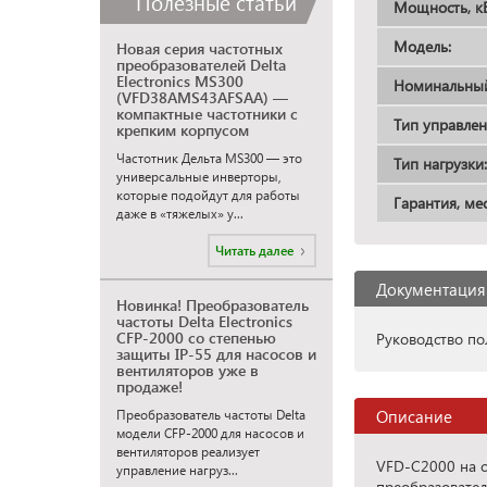
Полезные статьи
Мощность, кВ
Модель:
Новая серия частотных
преобразователей Delta
Electronics MS300
Номинальный 
(VFD38AMS43AFSAA) —
компактные частотники с
Тип управлен
крепким корпусом
Частотник Дельта MS300 — это
Тип нагрузки:
универсальные инверторы,
которые подойдут для работы
Гарантия, мес
даже в «тяжелых» у...
Читать далее
Документация
Новинка! Преобразователь
частоты Delta Electronics
CFP-2000 со степенью
Руководство пол
защиты IP-55 для насосов и
вентиляторов уже в
продаже!
Описание
Преобразователь частоты Delta
модели CFP-2000 для насосов и
вентиляторов реализует
VFD-C2000 на с
управление нагруз...
преобразовател