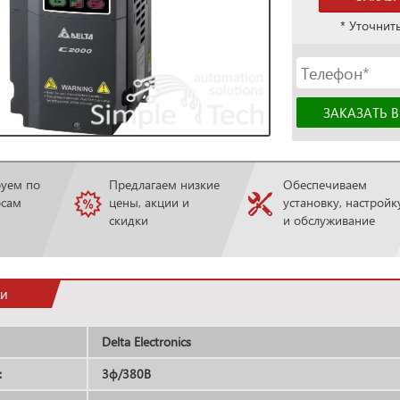
* Уточнит
руем по
Предлагаем низкие
Обеспечиваем
осам
цены, акции и
установку, настройк
скидки
и обслуживание
ки
Delta Electronics
:
3ф/380В