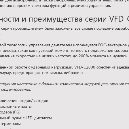
ащению широким спектром функций и режимов управления.
ности и преимущества серии VFD-
 серии производителем были заложены все самые последние разрабо
.
овой технологии управления двигателем используется FOC-векторное у
 привода, такие как пусковой момент, точность поддержания скорос
авления скоростью на низких частотах, до 200% момента на нулево
шенной работе с ударными нагрузками, VFD-C2000 обеспечит адеква
имуму, предотвращая, тем самым, вибрацию.
струкция частотника с большим количеством модулей расширения т
 моделирования:
сширения входов/выходов
кационные платы
кодера (PG)
ьный пульт с LED-дисплеем
 терминалы