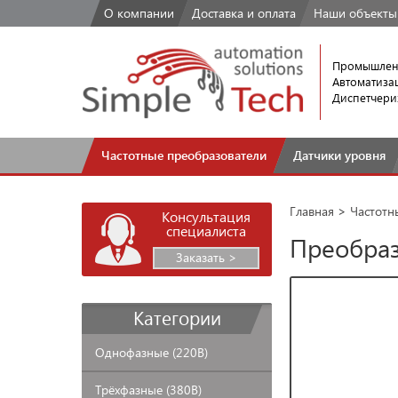
О компании
Доставка
и оплата
Наши
объекты
Промышлен
Автоматиза
Диспетчери
Частотные
преобразователи
Датчики
уровня
Главная
>
Частотн
Консультация
специалиста
Преобраз
Заказать >
Категории
Однофазные
(220В)
Трёхфазные
(380В)