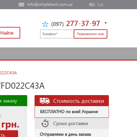
info@simpletech.com.ua
RU
UA
277-37-97
(097)
Найти
D022C43A
 VFD022C43A
Стоимость доставки
к заказу
БЕСПЛАТНО по всей Украине
:
грн.
Сроки доставки
Отправляем в день заказа
АТЬ