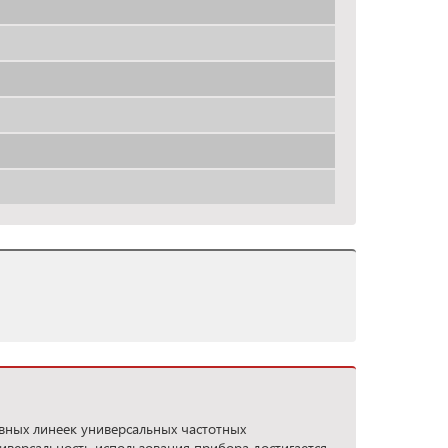
вных линеек универсальных частотных
ниверсальность использования прибора достигается